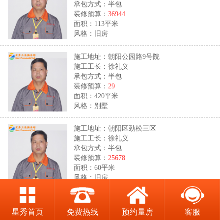
承包方式：半包
装修预算：
36944
面积：113平米
风格：旧房
施工地址：朝阳公园路9号院
施工工长：徐礼义
承包方式：半包
装修预算：
29
面积：420平米
风格：别墅
施工地址：朝阳区劲松三区
施工工长：徐礼义
承包方式：半包
装修预算：
25678
面积：60平米
风格：旧房
施工地址：通州区青青家园
施工工长：闫明中
星秀首页
免费热线
预约量房
客服