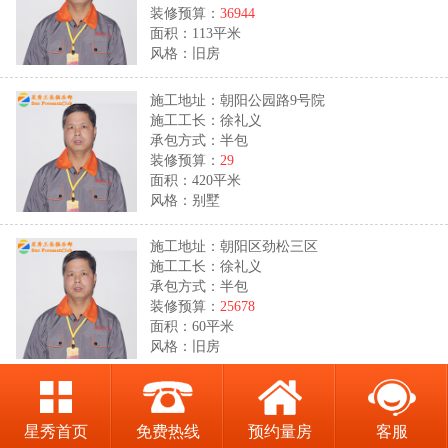
装修预算：
36944
面积：113平米
风格：旧房
施工地址：朝阳公园路9号院
施工工长：徐礼义
承包方式：半包
装修预算：
29
面积：420平米
风格：别墅
施工地址：朝阳区劲松三区
施工工长：徐礼义
承包方式：半包
装修预算：
25678
面积：60平米
风格：旧房
施工地址：通州区青青家园
施工工长：闫明中
星秀首页
免费热线
预约量房
客服
承包方式：半包