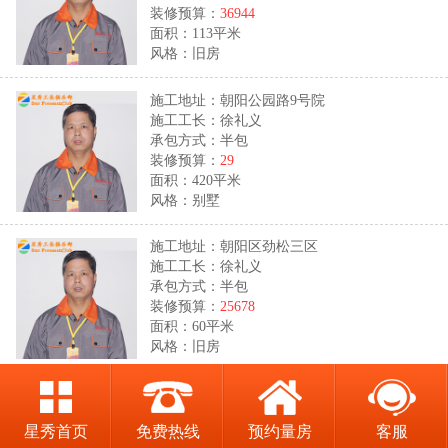
装修预算：
36944
面积：113平米
风格：旧房
施工地址：朝阳公园路9号院
施工工长：徐礼义
承包方式：半包
装修预算：
29
面积：420平米
风格：别墅
施工地址：朝阳区劲松三区
施工工长：徐礼义
承包方式：半包
装修预算：
25678
面积：60平米
风格：旧房
施工地址：通州区青青家园
施工工长：闫明中
星秀首页
免费热线
预约量房
客服
承包方式：半包