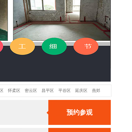
区
怀柔区
密云区
昌平区
平谷区
延庆区
燕郊
预约参观