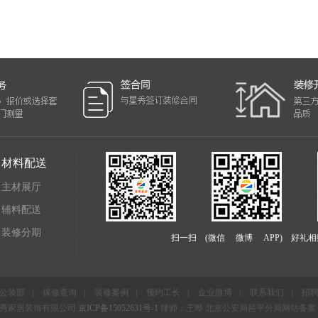
材料配送
主材展厅
辅料配送
装修分期
扫一扫 (微信 微博 APP) 好礼相
公装部
|
保修查询
|
装修案例
|
预约工长
|
企业微博
|
联系我们
|
招
?北京星秀家居装饰有限公司
京ICP备15052631号-1
律师：王晔 北京公安局昌平分局网站备案：110